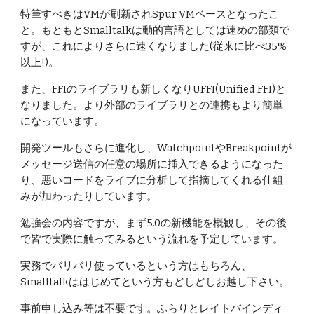
特筆すべきはVMが刷新されSpur VMベースとなったこ
と。もともとSmalltalkは動的言語としては速めの部類で
すが、これによりさらに速くなりました(従来に比べ35%
以上!)。
また、FFIのライブラリも新しくなりUFFI(Unified FFI)と
なりました。より外部のライブラリとの連携もより簡単
になっています。
開発ツールもさらに進化し、WatchpointやBreakpointが
メッセージ送信の任意の場所に挿入できるようになった
り、悪いコードをライブに分析して指摘してくれる仕組
みが加わったりしています。
勉強会の内容ですが、まず5.0の新機能を概観し、その後
で皆で実際に触ってみるという流れを予定しています。
実務でバリバリ使っているという方はもちろん、
Smalltalkははじめてという方もどしどしお越し下さい。
事前申し込み等は不要です。ふらりとレイトバインディ