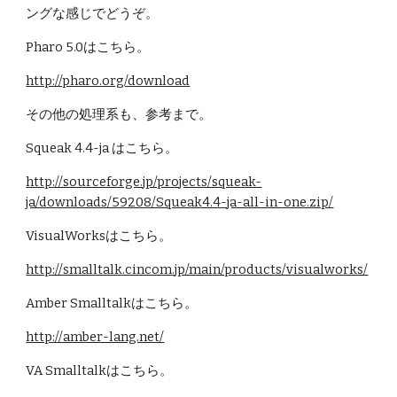
ングな感じでどうぞ。
Pharo 5.0はこちら。
http://pharo.org/download
その他の処理系も、参考まで。
Squeak 4.4-ja はこちら。
http://sourceforge.jp/projects/squeak-
ja/downloads/59208/Squeak4.4-ja-all-in-one.zip/
VisualWorksはこちら。
http://smalltalk.cincom.jp/main/products/visualworks/
Amber Smalltalkはこちら。
http://amber-lang.net/
VA Smalltalkはこちら。