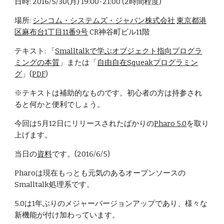
日時: 2016/5/30(月) 19:00-21:00 (2時間程度)
場所: 
シンコム・システムズ・ジャパン株式会社
東京都港
区麻布台1丁目11番9号
 CR神谷町ビル11階
テキスト: 「
Smalltalkで学ぶオブジェクト指向プログラ
ミングの本質
」または「
自由自在Squeakプログラミン
グ
」(
PDF
)
※テキストは補助的なものです。初心者の方は持参され
ると何かと便利でしょう。
今回は5月12日にリリースされたばかりの
Pharo 5.0
を取り
上げます。
当日の
資料
です。(2016/6/5)
Pharoは現在もっとも元気のあるオープンソースの
Smalltalk処理系です。
5.0は1年ぶりのメジャーバージョンアップであり、様々な
新機能が付け加わっています。