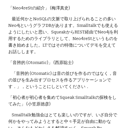
「Neo4reStの紹介」 (梅澤真史)
    最近何かとNoSQLの文脈で取り上げられることの多い
Neo4jというグラフDBがあります。Smalltalkでも使える
ようにしたいと思い、SqueakからREST経由でNeo4jを利
用するためのライブラリとして、Neo4reStというものを
書き始めました。LTではその特徴についてデモを交えて
お話しします。
「音胯的 (Otomatic)」 (西原聡士)
    「音胯的 (Otomatic) は音の並びを作るのではなく，音
の並びを生み出すプロセスを作るアプリケーションで
す．」，ということにしといてください．
「初心者が初心者を集めてSqueak Smalltalkの探検をし
てみた」 (小笠原徳彦)
    Smalltalk勉強会はとても楽しいのですが、いざ自分で
何かをやってみようとすると中々手足が自由に動かな