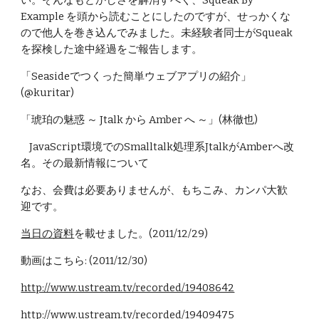
い。そんなもどかしさを解消すべく、Squeak By 
Example を頭から読むことにしたのですが、せっかくな
ので他人を巻き込んでみました。未経験者同士がSqueak
を探検した途中経過をご報告します。
「Seasideでつくった簡単ウェブアプリの紹介」
(@kuritar)
「琥珀の魅惑 ～ Jtalk から Amber へ ～」(林徹也)
    JavaScript環境でのSmalltalk処理系JtalkがAmberへ改
名。その最新情報について
なお、会費は必要ありませんが、もちこみ、カンパ大歓
迎です。
当日の資料
を載せました。(2011/12/29)
動画はこちら: (2011/12/30)
http://www.ustream.tv/recorded/19408642
http://www.ustream.tv/recorded/19409475