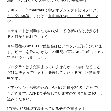
場所: 
シンコム・システムズ・ジャパン株式会社
テキスト: 「
Smalltalkで学ぶオブジェクト指向プログラ
ミングの本質
」または「
自由自在Squeakプログラミン
グ
」
※テキストは補助的なものです。初心者の方は持参され
ると何かと便利でしょう。
今年最後のSmalltalk勉強会はビアバッシュ形式で行いま
す。ビールを飲みながら、23世紀の言語Smalltalkについ
て語りつくしましょう。
プログラムはまだ固まっていませんがLT大会になること
だけは決まっています。発表してくださる方、絶賛募集
中です。
ビアバッシュ形式のため、今回は定員を20名にさせてい
ただきます。
ATNDで募集しています
のでお早めにお申し
込みください。
LT内容: (25日現在決まっている分のみ書きます)