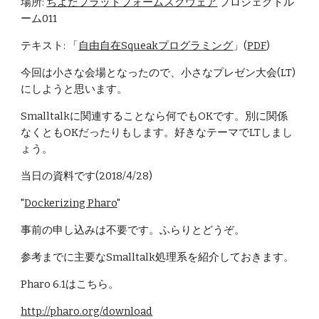
場所: 
ちよだプラットフォームスクウェア
 プロジェクトル
ーム011
テキスト: 「
自由自在Squeakプログラミング
」(
PDF
)
今回は小さな会場となったので、小さなプレゼン大会(LT)
にしようと思います。
Smalltalkに関連することなら何でもOKです。別に関係
なくともOKだったりもします。好きなテーマでLTしまし
ょう。
当日の資料です(2018/4/28)
"
Dockerizing Pharo
"
事前の申し込みは不要です。ふらりとどうぞ。
参考までに主要なSmalltalk処理系を紹介しておきます。
Pharo 6.1はこちら。
http://pharo.org/download