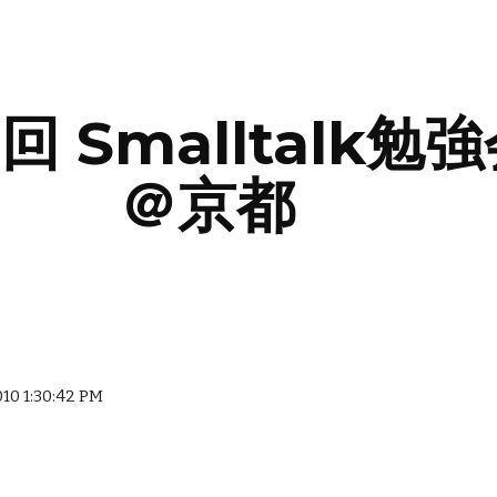
ip to main content
Skip to navigat
回 Smalltalk勉
＠京都
010 1:30:42 PM