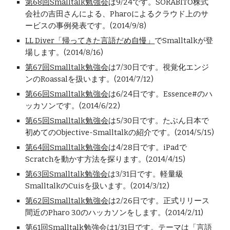
第68回Smalltalk勉強会
は9/24です。SORABITO株式
会社の吉田さんによる、Pharoによるクラウド上のサ
ービスの事例発表です。(2014/9/8)
LL Diver「帰ってきた言語だめ自慢」
でSmalltalkが登
場します。(2014/8/16)
第67回Smalltalk勉強会
は7/30日です。視覚化エンジ
ンのRoassalを扱います。(2014/7/12)
第66回Smalltalk勉強会
は6/24日です。Essence#のハ
ッカソンです。(2014/6/22)
第65回Smalltalk勉強会
は5/30日です。たぶん日本で
初めてのObjective-Smalltalkの紹介です。(2014/5/15)
第64回Smalltalk勉強会
は4/28日です。iPadで
Scratchを動かす方法を探ります。(2014/4/15)
第63回Smalltalk勉強会
は3/31日です。軽量級
SmalltalkのCuisを扱います。(2014/3/12)
第62回Smalltalk勉強会
は2/26日です。正式リリース
間近のPharo 3.0のハッカソンをします。(2014/2/11)
第61回Smalltalk勉強会
は1/31日です。テーマは「言語