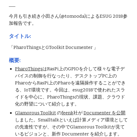
___
今月も引き続き小田さん(@tomooda)によるESUG 2018参
加報告です。
タイトル: 
「PharoThingsとGToolkit Documenter 」
概要:
PharoThings
はRasPi上のGPIOを介して様々な電子デ
バイスの制御を行なったり、デスクトップPC上の
PharoからRasPi上のPharoを遠隔操作することができ
る、IoT環境です。今回は、esug2018で使われたスラ
イドを中心に、PharoThingsの現状、課題、クラウド
化の野望について紹介します。
Glamorous Toolkit
 の
feenk
社が 
Documenter を公開
しました。Smalltalkといえば計算メディア環境として
の先進性ですが、その中でGlamorous Toolkitが見て
いるビジョンと、新作 Documenter を紹介します。