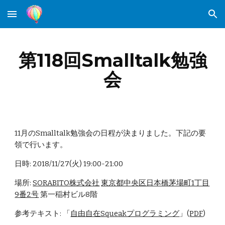
Skip to main content
Skip to navigation
第118回Smalltalk勉強
会
11月のSmalltalk勉強会の日程が決まりました。下記の要
領で行います。
日時: 2018/11/27(火) 19:00-21:00 
場所: 
SORABITO株式会社
東京都中央区日本橋茅場町1丁目
9番2号
 第一稲村ビル8階
参考テキスト: 「
自由自在Squeakプログラミング
」(
PDF
)